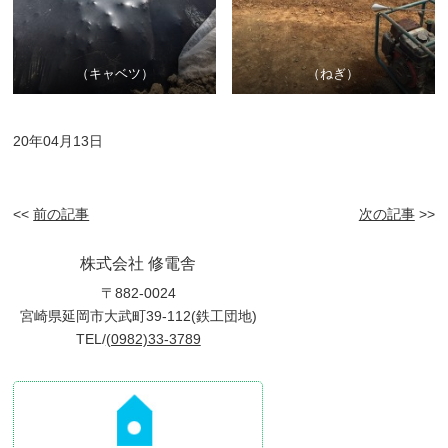
（キャベツ）
（ねぎ）
20年04月13日
<<
前の記事
次の記事
>>
株式会社 修電舎
〒882-0024
宮崎県延岡市大武町39-112(鉄工団地)
TEL/
(0982)33-3789